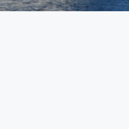
医療
医療法人 きたじま倚山会
きたじま田岡病院