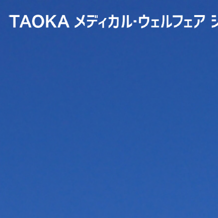
コ
ナ
ン
ビ
テ
ゲ
ン
ー
ツ
シ
へ
ョ
ス
ン
キ
に
ッ
移
プ
動