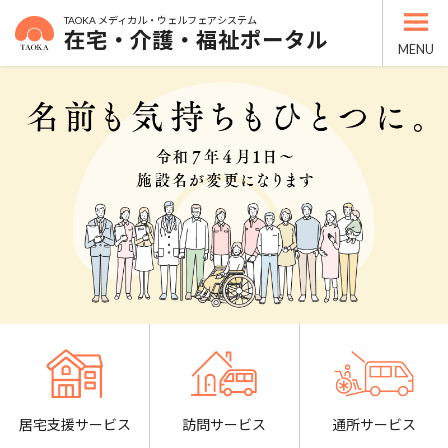
コ
ナ
TAOKA メディカル・ウェルフェアシステム
ン
ビ
在宅・介護・福祉ポータル
テ
ゲ
MENU
ン
ー
ツ
シ
へ
ョ
ス
ン
キ
に
ッ
移
プ
動
居宅支援サービス
訪問サービス
通所サービス