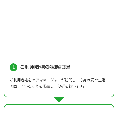
40歳～64歳までの方については、要介護状態となった原因が特定
疾病(16種)による場合が対象となります
※要支援1〜2の方は、まず地域包括支援センターへご相談くださ
い
居宅介護支援の流れ
ご利用者様の状態把握
1
ご利用者宅をケアマネージャーが訪問し、心身状況や生活
で困っていることを把握し、分析を行います。