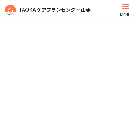
コ
ナ
ン
ビ
TAOKA ケアプランセンター 山手
テ
ゲ
MENU
ン
ー
HOME
施設一覧
TAOKA ケアプランセンター 山手
ツ
シ
へ
ョ
ス
ン
キ
に
目次
ッ
移
施設の特徴
プ
動
営業時間
所在地
お問い合わせ
関連資料
施設の特徴