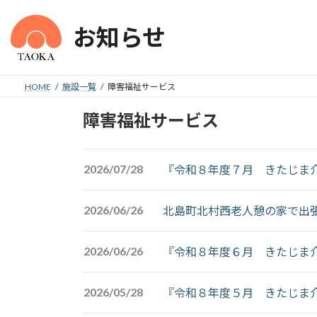
コ
ナ
ン
ビ
お知らせ
テ
ゲ
ン
ー
ツ
シ
HOME
施設一覧
障害福祉サービス
へ
ョ
ス
ン
障害福祉サービス
キ
に
ッ
移
プ
動
2026/07/28
『令和８年度７月 きたじま
2026/06/26
北島町北村西老人憩の家で出
2026/06/26
『令和８年度６月 きたじま
2026/05/28
『令和８年度５月 きたじま