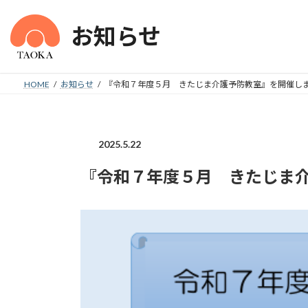
コ
ナ
ン
ビ
お知らせ
テ
ゲ
ン
ー
ツ
シ
HOME
お知らせ
『令和７年度５月 きたじま介護予防教室』を開催し
へ
ョ
ス
ン
キ
に
ッ
移
2025.5.22
プ
動
『令和７年度５月 きたじま