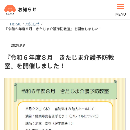
コ
ナ
ン
ビ
お知らせ
テ
ゲ
MENU
ン
ー
HOME
お知らせ
ツ
シ
『令和６年度８月 きたじま介護予防教室』を開催しました！
へ
ョ
ス
ン
キ
に
2024.9.9
ッ
移
プ
動
『令和６年度８月 きたじま介護予防教
室』を開催しました！