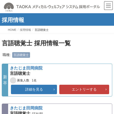
採用情報
HOME
採用情報
言語聴覚士
言語聴覚士 採用情報一覧
職種:
言語聴覚士
きたじま田岡病院
言語聴覚士
新
1名
募集人数
卒
詳細を見る
エントリーする
きたじま田岡病院
言語聴覚士
[正社員]