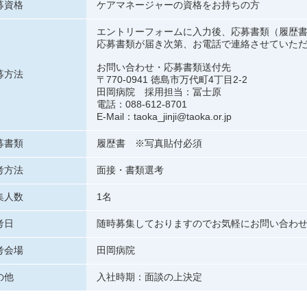
募資格
ケアマネージャーの資格をお持ちの方
エントリーフォームに入力後、応募書類（履歴
応募書類が届き次第、お電話で連絡させていた
お問い合わせ・応募書類送付先
募方法
〒770-0941 徳島市万代町4丁目2-2
田岡病院 採用担当：冨士原
電話：088-612-8701
E-Mail：taoka_jinji@taoka.or.jp
募書類
履歴書 ※写真貼付必須
考方法
面接・書類選考
集人数
1名
考日
随時募集しておりますのでお気軽にお問い合わ
考会場
田岡病院
の他
入社時期：面談の上決定