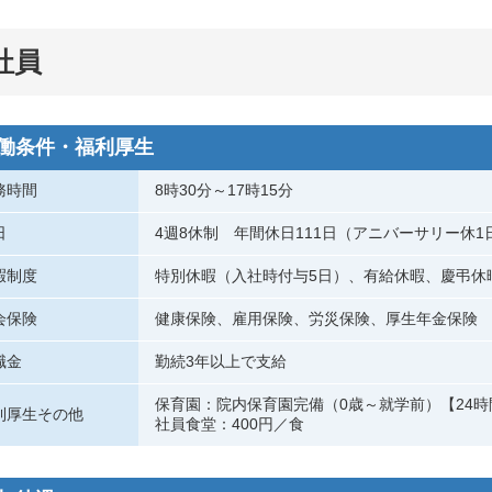
社員
働条件・福利厚生
務時間
8時30分～17時15分
日
4週8休制 年間休日111日（アニバーサリー休1
暇制度
特別休暇（入社時付与5日）、有給休暇、慶弔休
会保険
健康保険、雇用保険、労災保険、厚生年金保険
職金
勤続3年以上で支給
保育園：院内保育園完備（0歳～就学前）【24
利厚生その他
社員食堂：400円／食