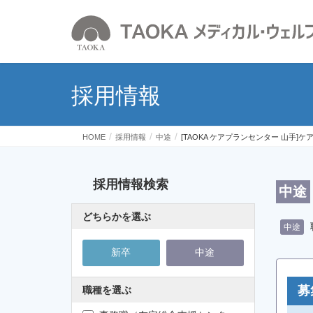
採用情報
HOME
採用情報
中途
[TAOKA ケアプランセンター 山手]
採用情報検索
中途
どちらかを選ぶ
中途
新卒
中途
募
職種を選ぶ