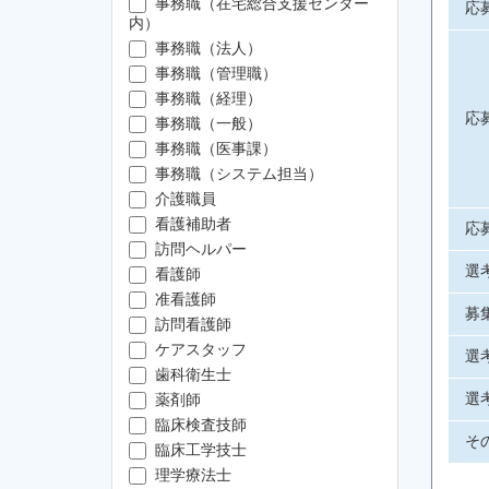
事務職（在宅総合支援センター
応
内）
事務職（法人）
事務職（管理職）
事務職（経理）
応
事務職（一般）
事務職（医事課）
事務職（システム担当）
介護職員
看護補助者
応
訪問ヘルパー
選
看護師
准看護師
募
訪問看護師
ケアスタッフ
選
歯科衛生士
選
薬剤師
臨床検査技師
そ
臨床工学技士
理学療法士