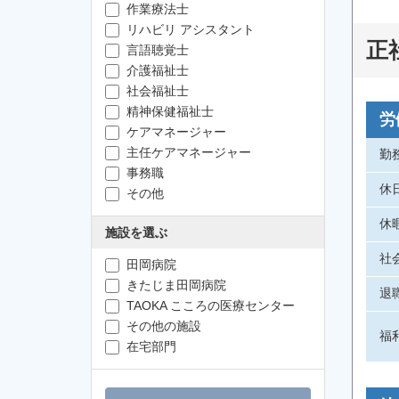
作業療法士
リハビリ アシスタント
正
言語聴覚士
介護福祉士
社会福祉士
精神保健福祉士
労
ケアマネージャー
主任ケアマネージャー
勤
事務職
休
その他
休
施設を選ぶ
社
田岡病院
きたじま田岡病院
退
TAOKA こころの医療センター
その他の施設
福
在宅部門