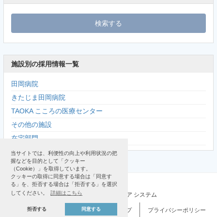
施設別の採用情報一覧
田岡病院
きたじま田岡病院
TAOKA こころの医療センター
その他の施設
在宅部門
当サイトでは、利便性の向上や利用状況の把
握などを目的として「クッキー
（Cookie）」を取得しています。
クッキーの取得に同意する場合は「同意す
る」を、拒否する場合は「拒否する」を選択
してください。
詳細はこちら
© 2019-2026 TAOKA メディカル・ウェルフェア システム
拒否する
同意する
サイトマップ
プライバシーポリシー