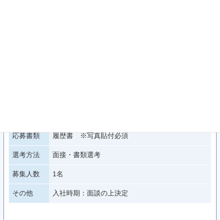
資格をお持ちの方
エントリーフォームに入力後、応募書類を採用担
当宛ご郵送ください。
応募書類が届き次第、お電話で連絡させていただ
きます。
お問い合わせ・応募書類送付先
応募方法
〒771-0204 徳島県板野郡北島町鯛浜字川久保30
番地1
きたじま田岡病院 採用担当
電話：（088）678-2377【受付時間 9:00～17:00
※日・祝以外】
E-Mail : jinji@taoka.or.jp
応募書類
履歴書 ※写真貼付必須
選考方法
面接・書類選考
募集人数
1名
その他
入社時期：面談の上決定