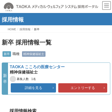
採用情報
HOME
採用情報
新卒
新卒 採用情報一覧
職種:
新卒
精神保健福祉士
TAOKA こころの医療センター
精神保健福祉士
新
1名
募集人数
卒
詳細を見る
エントリーする
採用情報検索