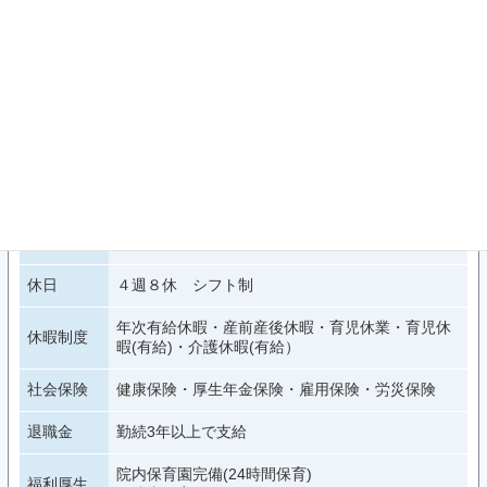
労働条件・福利厚生
日勤： 8：30～17：15
早出①： 7：15～16：00
早出②： 7：45～16：30
遅出： 10：15～19：00
勤務時間
準夜： 16：30～翌1：00
深夜： 0：30～9：00
※日勤のみ、パート勤務も相談可能です。
お気軽にお問い合わせください。
休日
４週８休 シフト制
年次有給休暇・産前産後休暇・育児休業・育児休
休暇制度
暇(有給)・介護休暇(有給）
社会保険
健康保険・厚生年金保険・雇用保険・労災保険
退職金
勤続3年以上で支給
院内保育園完備(24時間保育)
福利厚生