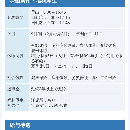
労働条件・福利厚生
早出：8:00～16:45
勤務時間
日勤①：8:30～17:15
日勤②：9:00～17:45
休日
9日/月（2月のみ8日） 年間休日111日
有給休暇、産前産後休業、育児休業、介護休業、
慶弔休暇
休暇制度
特別休暇5日（入社～有給休暇付与までに使用でき
る有給）
夏季休3日 アニバーサリー休1日
社会保険
健康保険、雇用保険、労災保険、厚生年金保険
退職金
勤続3年以上で支給
福利厚生
託児所：あり
その他
社員食堂：350円/食
給与待遇