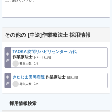
にご連絡ください。
その他の [中途]作業療法士 採用情報
TAOKA 訪問リハビリセンター 万代
中
作業療法士
[パート社員]
途
1名
募集人数
きたじま田岡病院
作業療法士
中
[正社員]
途
1名
募集人数
採用情報検索